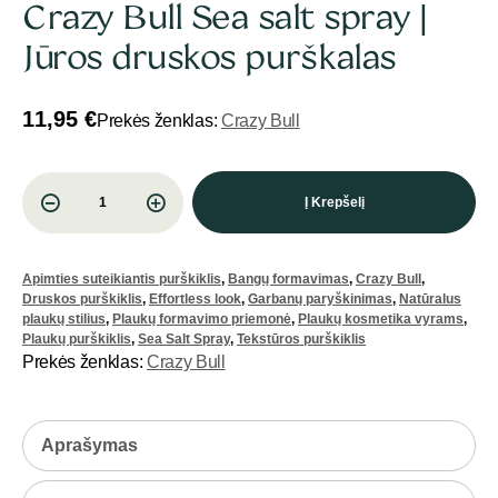
Crazy Bull Sea salt spray |
Jūros druskos purškalas
11,95
€
Prekės ženklas:
Crazy Bull
Į Krepšelį
Apimties suteikiantis purškiklis
,
Bangų formavimas
,
Crazy Bull
,
Druskos purškiklis
,
Effortless look
,
Garbanų paryškinimas
,
Natūralus
plaukų stilius
,
Plaukų formavimo priemonė
,
Plaukų kosmetika vyrams
,
Plaukų purškiklis
,
Sea Salt Spray
,
Tekstūros purškiklis
Prekės ženklas:
Crazy Bull
Aprašymas