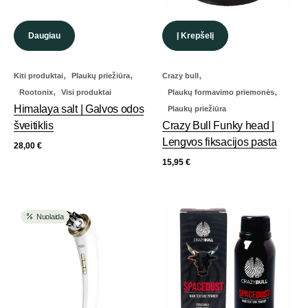
Daugiau
Į Krepšelį
,
,
,
Kiti produktai
Plaukų priežiūra
Crazy bull
,
,
Rootonix
Visi produktai
Plaukų formavimo priemonės
Himalaya salt | Galvos odos
Plaukų priežiūra
šveitiklis
Crazy Bull Funky head |
Lengvos fiksacijos pasta
28,00
€
15,95
€
Nuolaida