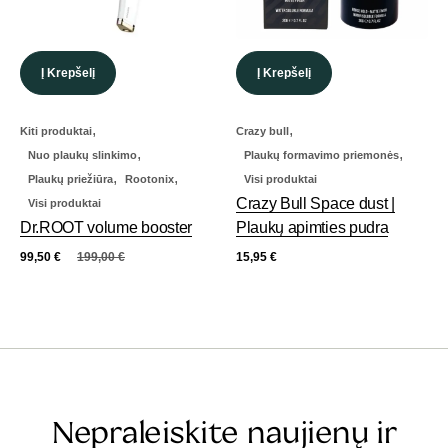
Į Krepšelį
Į Krepšelį
,
,
Kiti produktai
Crazy bull
,
,
Nuo plaukų slinkimo
Plaukų formavimo priemonės
,
,
Plaukų priežiūra
Rootonix
Visi produktai
Crazy Bull Space dust |
Visi produktai
Dr.ROOT volume booster
Plaukų apimties pudra
99,50
€
199,00
€
15,95
€
Nepraleiskite naujienų ir