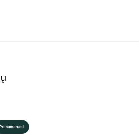
ių
Prenumeruoti