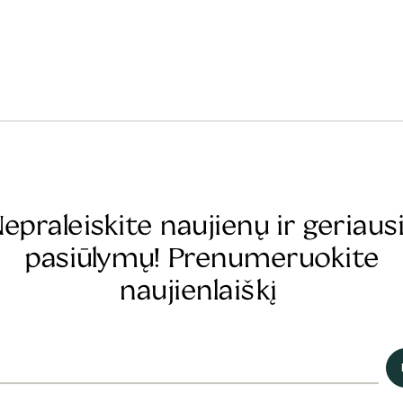
epraleiskite naujienų ir geriaus
pasiūlymų! Prenumeruokite
naujienlaiškį