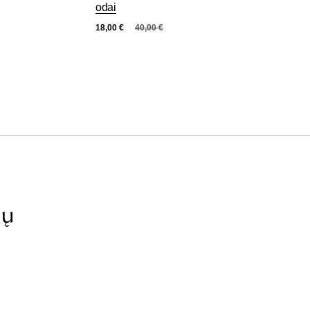
odai
18,00
€
40,00
€
ių