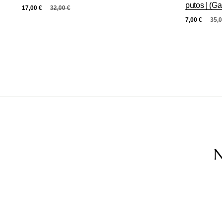
putos | (Ga
17,00
€
32,00
€
7,00
€
35,
N