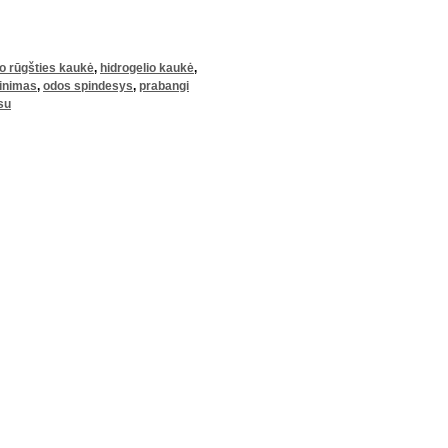
o rūgšties kaukė
,
hidrogelio kaukė
,
dinimas
,
odos spindesys
,
prabangi
su