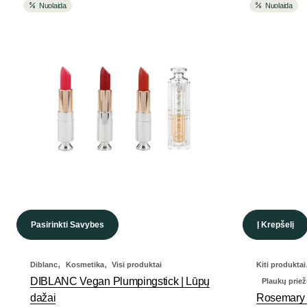
Nuolaida
Nuolaida
Pasirinkti Savybes
Į Krepšelį
,
,
Diblanc
Kosmetika
Visi produktai
Kiti produktai
DIBLANC Vegan Plumpingstick | Lūpų
Plaukų priež
dažai
Rosemary t