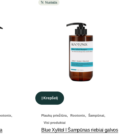
Nuolaida
Į Krepšelį
,
,
,
,
ootonix
Plaukų priežiūra
Rootonix
Šampūnai
Visi produktai
na
Blue Xylitol l Šampūnas riebiai galvos