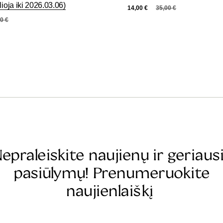
lioja iki 2026.03.06)
14,00
€
35,00
€
00
€
epraleiskite naujienų ir geriaus
pasiūlymų! Prenumeruokite
naujienlaiškį