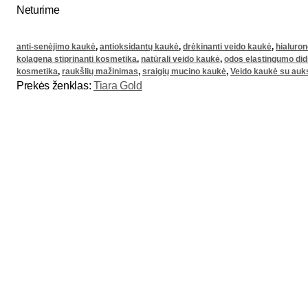
Neturime
anti-senėjimo kaukė
,
antioksidantų kaukė
,
drėkinanti veido kaukė
,
hialuron
kolageną stiprinanti kosmetika
,
natūrali veido kaukė
,
odos elastingumo di
kosmetika
,
raukšlių mažinimas
,
sraigių mucino kaukė
,
Veido kaukė su auk
Prekės ženklas:
Tiara Gold