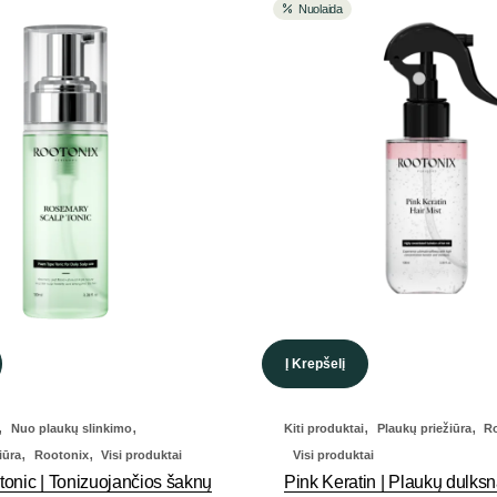
Nuolaida
Į Krepšelį
,
,
,
,
Nuo plaukų slinkimo
Kiti produktai
Plaukų priežiūra
R
,
,
iūra
Rootonix
Visi produktai
Visi produktai
onic | Tonizuojančios šaknų
Pink Keratin | Plaukų dulks