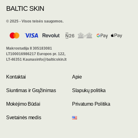
BALTIC SKIN
©️ 2025 - Visos teisės saugomos.
Makrostudija II 305183081
LT100016986217 Europos pr. 122,
LT-46351 Kaunasinfo@balticskin.lt
Kontaktai
Apie
Siuntimas ir Grąžinimas
Slapukų politika
Mokėjimo Būdai
Privatumo Politika
Svetainės medis