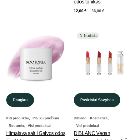
odos tonikas
12,00
€
36,00
€
Nuolaida
Daugiau
Pasirinkti Savybes
,
,
,
,
Kiti produktai
Plaukų priežiūra
Diblanc
Kosmetika
,
Rootonix
Visi produktai
Visi produktai
Himalaya salt | Galvos odos
DIBLANC Vegan