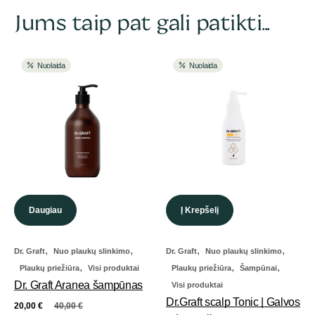
Jums taip pat gali patikti...
Nuolaida
Nuolaida
Daugiau
Į Krepšelį
,
,
,
,
Dr. Graft
Nuo plaukų slinkimo
Dr. Graft
Nuo plaukų slinkimo
,
,
,
Plaukų priežiūra
Visi produktai
Plaukų priežiūra
Šampūnai
Dr. Graft Aranea šampūnas
Visi produktai
Dr.Graft scalp Tonic | Galvos
20,00
€
40,00
€