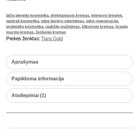
bičių pienelio kosmetika
,
drėkinamasis kremas
,
intensyvi drėgmė
,
natūrali kosmetika
,
odos barjero stiprinimas
,
odos regeneracija
,
probiotikų kosmetika
,
raukšlių mažinimas
,
šilkverpio kremas
,
Sraigių
mucino kremas
,
ženšenio kremas
Prekės ženklas:
Tiara Gold
Aprašymas
Papildoma informacija
Atsiliepimai (1)