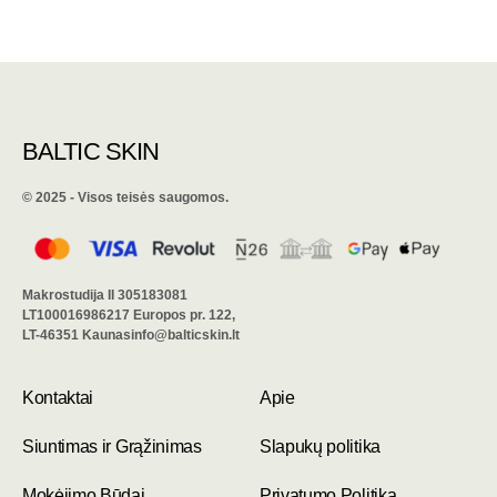
BALTIC SKIN
©️ 2025 - Visos teisės saugomos.
Makrostudija II 305183081
LT100016986217 Europos pr. 122,
LT-46351 Kaunasinfo@balticskin.lt
Kontaktai
Apie
Siuntimas ir Grąžinimas
Slapukų politika
Mokėjimo Būdai
Privatumo Politika