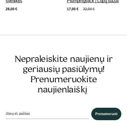
šveitiklis
Plumpingstick | Lūpų dažai
28,00
€
17,00
€
32,00
€
Nepraleiskite naujienų ir
geriausių pasiūlymų!
Prenumeruokite
naujienlaiškį
Prenumeruoti