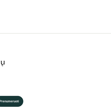
ių
Prenumeruoti