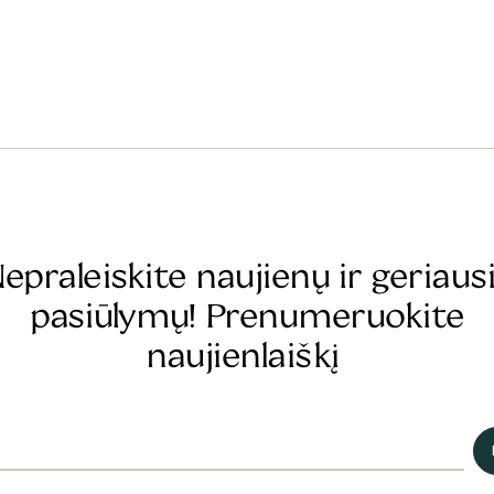
epraleiskite naujienų ir geriaus
pasiūlymų! Prenumeruokite
naujienlaiškį