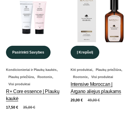
Pasirinkti Savybes
Į Krepšelį
,
,
,
Kondicionieriai ir Plaukų kaukės
Kiti produktai
Plaukų priežiūra
,
,
,
Plaukų priežiūra
Rootonix
Rootonix
Visi produktai
Intensive Moroccan |
Visi produktai
R+ Core essence | Plaukų
Argano aliejus plaukams
kaukė
20,00
€
49,00
€
17,50
€
35,00
€