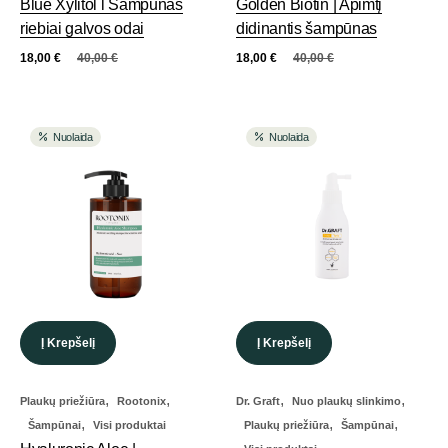
Blue Xylitol l Šampūnas
Golden Biotin | Apimtį
riebiai galvos odai
didinantis šampūnas
18,00
€
40,00
€
18,00
€
40,00
€
Nuolaida
Nuolaida
Į Krepšelį
Į Krepšelį
,
,
,
,
Plaukų priežiūra
Rootonix
Dr. Graft
Nuo plaukų slinkimo
,
,
,
Šampūnai
Visi produktai
Plaukų priežiūra
Šampūnai