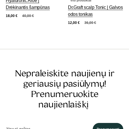
Hyaluronic Aloe |
Visi produktai
Drėkinantis šampūnas
Dr.Graft scalp Tonic | Galvos
odos tonikas
18,00
€
40,00
€
12,00
€
36,00
€
Nepraleiskite naujienų ir
geriausių pasiūlymų!
Prenumeruokite
naujienlaiškį