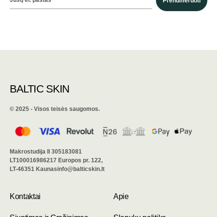
Prenumeruoti
BALTIC SKIN
©️ 2025 - Visos teisės saugomos.
Makrostudija II 305183081
LT100016986217 Europos pr. 122,
LT-46351 Kaunasinfo@balticskin.lt
Kontaktai
Apie