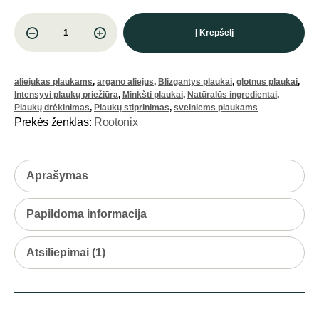
Į Krepšelį
aliejukas plaukams
,
argano aliejus
,
Blizgantys plaukai
,
glotnus plaukai
,
Intensyvi plaukų priežiūra
,
Minkšti plaukai
,
Natūralūs ingredientai
,
Plaukų drėkinimas
,
Plaukų stiprinimas
,
svelniems plaukams
Prekės ženklas:
Rootonix
Aprašymas
Papildoma informacija
Atsiliepimai (1)