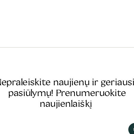
epraleiskite naujienų ir geriaus
pasiūlymų! Prenumeruokite
naujienlaiškį