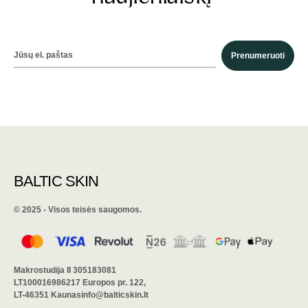
Prenumeruoti
BALTIC SKIN
©️ 2025 - Visos teisės saugomos.
Makrostudija II 305183081
LT100016986217 Europos pr. 122,
LT-46351 Kaunasinfo@balticskin.lt