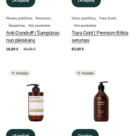
Į Krepšelį
Į Krepšelį
,
,
,
,
Plaukų priežiūra
Rootonix
Odos priežiūra
Tiara Gold
,
Šampūnai
Visi produktai
Visi produktai
Anti-Dandruff | Šampūnas
Tiara Gold | Premium Bifida
nuo pleiskanų
serumas
18,00
€
40,00
€
63,00
€
Nuolaida
Nuolaida
Į Krepšelį
Daugiau