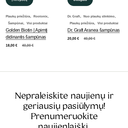
,
,
,
,
Plaukų priežiūra
Rootonix
Dr. Graft
Nuo plaukų slinkimo
,
,
Šampūnai
Visi produktai
Plaukų priežiūra
Visi produktai
Golden Biotin | Apimtį
Dr. Graft Aranea šampūnas
didinantis šampūnas
20,00
€
40,00
€
18,00
€
40,00
€
Nepraleiskite naujienų ir
geriausių pasiūlymų!
Prenumeruokite
naujienlaiškį