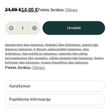
24,99
€
14,00
€
Prekės ženklas:
Diblanc
Į Krepšelį
hipoalerginis lūpų balzamas
,
ilgalaikis lūpų drėkinimas
,
jautriai odai
tinkamas balzamas
,
K-Beauty apdovanojimų balzamas
,
lūpų
drėkinimas
,
lūpų priežiūros balzamas
,
natūralūs lūpų aliejai
,
personalizuotas lūpų atspalvis
,
rožinio atspalvio lūpų balzamas
,
Spalvą
keičiantis lūpų balzamas
,
veganų draugiškas lūpų balzamas
Prekės ženklas:
Diblanc
Aprašymas
Papildoma informacija