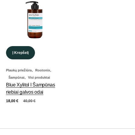
Į Krepšelį
,
,
Plaukų priežiūra
Rootonix
,
Šampūnai
Visi produktai
Blue Xylitol l Šampūnas
riebiai galvos odai
18,00
€
40,00
€