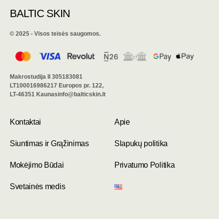
BALTIC SKIN
©️ 2025 - Visos teisės saugomos.
Makrostudija II 305183081
LT100016986217 Europos pr. 122,
LT-46351 Kaunasinfo@balticskin.lt
Kontaktai
Apie
Siuntimas ir Grąžinimas
Slapukų politika
Mokėjimo Būdai
Privatumo Politika
Svetainės medis