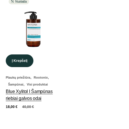
Nuolaida
Į Krepšelį
,
,
Plaukų priežiūra
Rootonix
,
Šampūnai
Visi produktai
Blue Xylitol l Šampūnas
riebiai galvos odai
18,00
€
40,00
€