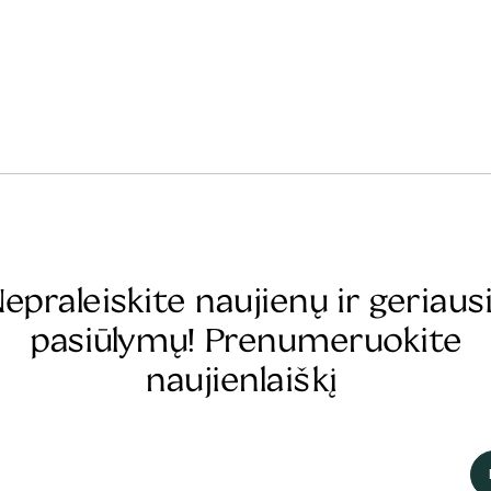
epraleiskite naujienų ir geriaus
pasiūlymų! Prenumeruokite
naujienlaiškį