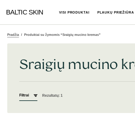
BALTIC SKIN
VISI PRODUKTAI
PLAUKŲ PRIEŽIŪRA
Pradžia
Produktai su žymomis “Sraigių mucino kremas”
Sraigių mucino k
Filtrai
Rezultatų: 1