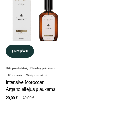
Į Krepšelį
,
,
Kiti produktai
Plaukų priežiūra
,
Rootonix
Visi produktai
Intensive Moroccan |
Argano aliejus plaukams
20,00
€
49,00
€